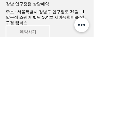
강남 압구정점 상담예약
주소 : 서울특별시 강남구 압구정로 34길 11
압구정 스퀘어 빌딩 301호 시아유학미술 압
구정 캠퍼스.
예약하기
분당 정자점 상담예약
주소 : 경기도 성남시 분당구 성남대로 381 폴
라리스빌딩 206호 시아유학미술 분당 캠퍼
스.
예약하기
TEL:
02.545.5666
MAIL:
crispycubism@siia.co.kr